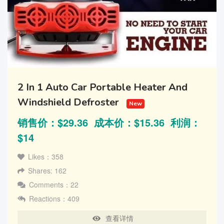
2 In 1 Auto Car Portable Heater And
Windshield Defroster
New
销售价：$29.36 成本价：$15.36 利润：
$14
Likes：358
Shares: 162
Comments：22
Reactions：409
查看详情