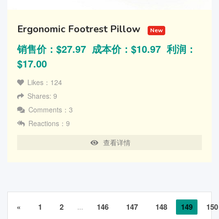
Ergonomic Footrest Pillow
New
销售价：$27.97 成本价：$10.97 利润：
$17.00
Likes：124
Shares: 9
Comments：3
Reactions：9
查看详情
«
1
2
...
146
147
148
149
150