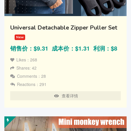
Universal Detachable Zipper Puller Set
New
销售价：$9.31 成本价：$1.31 利润：$8
Likes：268
Shares: 42
Comments：28
Reactions：291
查看详情