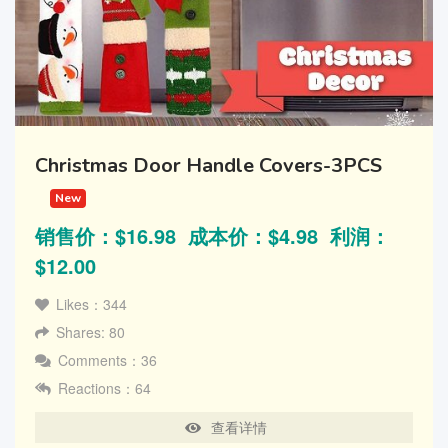
Christmas Door Handle Covers-3PCS
New
销售价：$16.98 成本价：$4.98 利润：
$12.00
Likes：344
Shares: 80
Comments：36
Reactions：64
查看详情