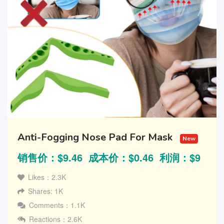
Anti-Fogging Nose Pad For Mask
New
销售价：$9.46 成本价：$0.46 利润：$9
Likes：2.3K
Shares: 1K
Comments：1.1K
Reactions：2.6K