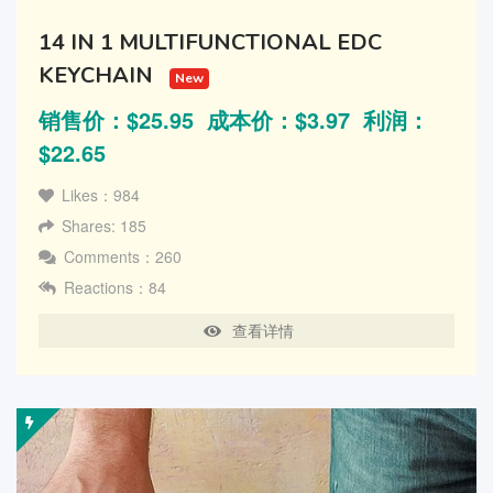
14 IN 1 MULTIFUNCTIONAL EDC
KEYCHAIN
New
销售价：$25.95 成本价：$3.97 利润：
$22.65
Likes：984
Shares: 185
Comments：260
Reactions：84
查看详情