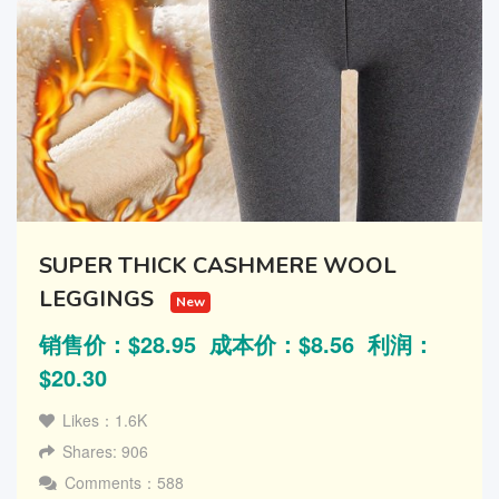
SUPER THICK CASHMERE WOOL
LEGGINGS
New
销售价：$28.95 成本价：$8.56 利润：
$20.30
Likes：1.6K
Shares: 906
Comments：588