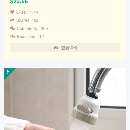
$23.66
Likes：1.4K
Shares: 492
Comments：265
Reactions：121
查看详情