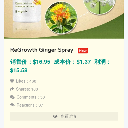
ReGrowth Ginger Spray
New
销售价：$16.95 成本价：$1.37 利润：
$15.58
Likes：468
Shares: 188
Comments：58
Reactions：37
查看详情