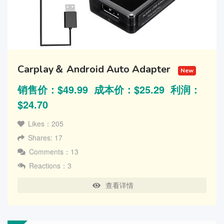
Carplay＆ Android Auto Adapter
New
销售价：$49.99 成本价：$25.29 利润：
$24.70
Likes：205
Shares: 17
Comments：13
Reactions：3
查看详情