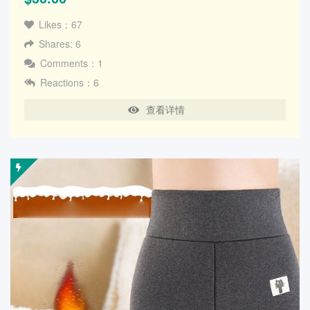
Likes：67
Shares: 6
Comments：1
Reactions：6
查看详情