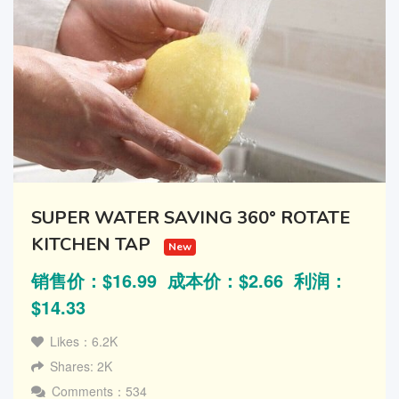
SUPER WATER SAVING 360° ROTATE
KITCHEN TAP
New
销售价：$16.99 成本价：$2.66 利润：
$14.33
Likes：6.2K
Shares: 2K
Comments：534