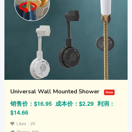
Universal Wall Mounted Shower
New
销售价：$16.95 成本价：$2.29 利润：
$14.66
Likes：2K
Shares: 583