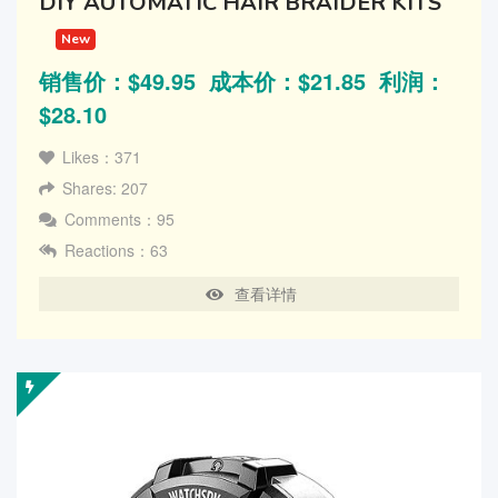
DIY AUTOMATIC HAIR BRAIDER KITS
New
销售价：$49.95 成本价：$21.85 利润：
$28.10
Likes：371
Shares: 207
Comments：95
Reactions：63
查看详情