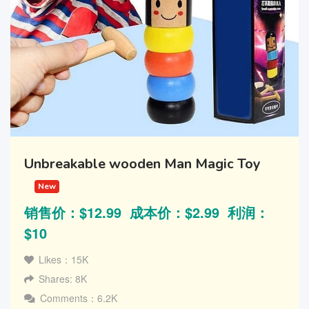
Unbreakable wooden Man Magic Toy
New
销售价：$12.99 成本价：$2.99 利润：
$10
Likes：15K
Shares: 8K
Comments：6.2K