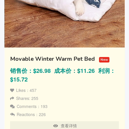
Movable Winter Warm Pet Bed
New
销售价：$26.98 成本价：$11.26 利润：
$15.72
Likes：457
Shares: 255
Comments：193
Reactions：226
查看详情