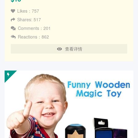
Likes：757
Shares: 517
Comments：201
Reactions：862
查看详情