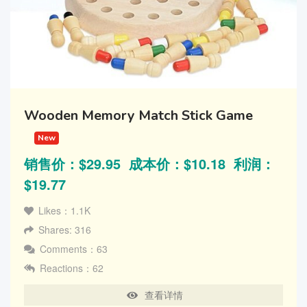
Wooden Memory Match Stick Game
New
销售价：$29.95 成本价：$10.18 利润：
$19.77
Likes：1.1K
Shares: 316
Comments：63
Reactions：62
查看详情