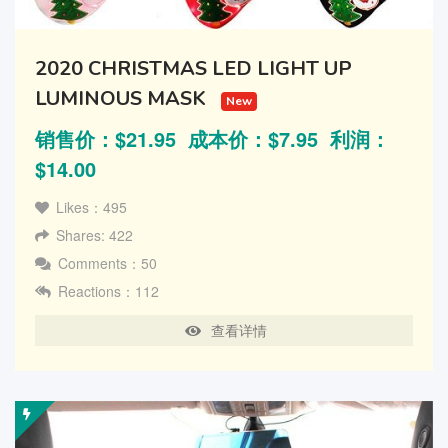
2020 CHRISTMAS LED LIGHT UP
LUMINOUS MASK
New
销售价：$21.95 成本价：$7.95 利润：
$14.00
Likes：495
Shares: 422
Comments：50
Reactions：112
查看详情