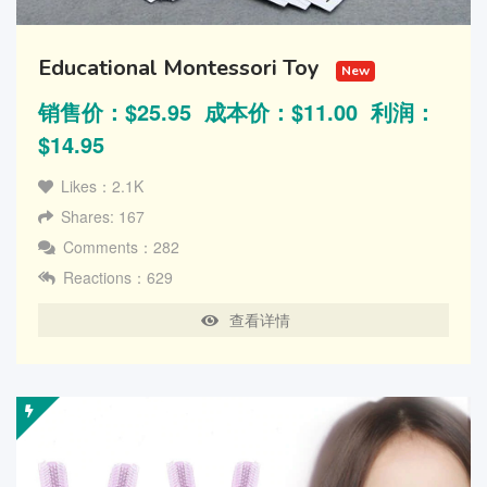
Educational Montessori Toy
New
销售价：$25.95 成本价：$11.00 利润：
$14.95
Likes：2.1K
Shares: 167
Comments：282
Reactions：629
查看详情