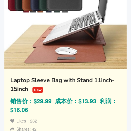
Laptop Sleeve Bag with Stand 11inch-
15inch
New
销售价：$29.99 成本价：$13.93 利润：
$16.06
Likes：262
Shares: 42